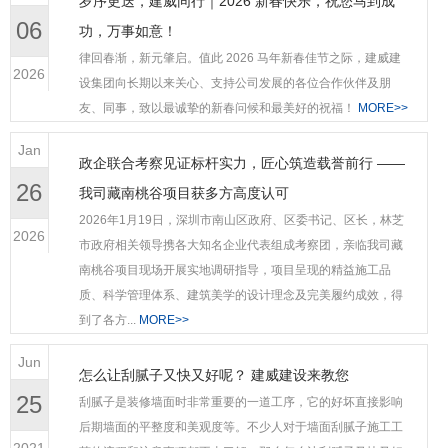
岁序更迭，建威同行｜2026 新春快乐，祝您马到成
06
2
功，万事如意！
律回春渐，新元肇启。值此 2026 马年新春佳节之际，建威建
2026
20
设集团向长期以来关心、支持公司发展的各位合作伙伴及朋
友、同事，致以最诚挚的新春问候和最美好的祝福！
MORE>>
Jan
政企联合考察见证标杆实力，匠心筑造载誉前行 ——
J
26
我司藏南桃谷项目获多方高度认可​
2
2026年1月19日，深圳市南山区政府、区委书记、区长，林芝
2026
市政府相关领导携各大知名企业代表组成考察团，亲临我司藏
20
南桃谷项目现场开展实地调研指导，项目呈现的精益施工品
质、科学管理体系、建筑美学的设计理念及完美履约成效，得
到了各方...
MORE>>
J
Jun
怎么让刮腻子又快又好呢？ 建威建设来教您
2
25
刮腻子是装修墙面时非常重要的一道工序，它的好坏直接影响
后期墙面的平整度和美观度等。不少人对于墙面刮腻子施工工
20
2021